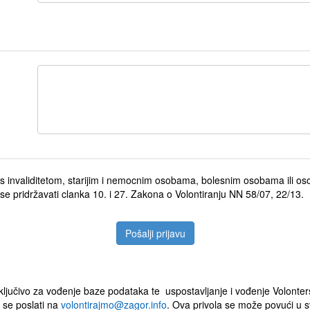
 s invaliditetom, starijim i nemocnim osobama, bolesnim osobama ili os
e pridržavati clanka 10. i 27. Zakona o Volontiranju NN 58/07, 22/13.
ključivo za vođenje baze podataka te uspostavljanje i vođenje Volonte
 se poslati na
volontirajmo@zagor.info
. Ova privola se može povući u s