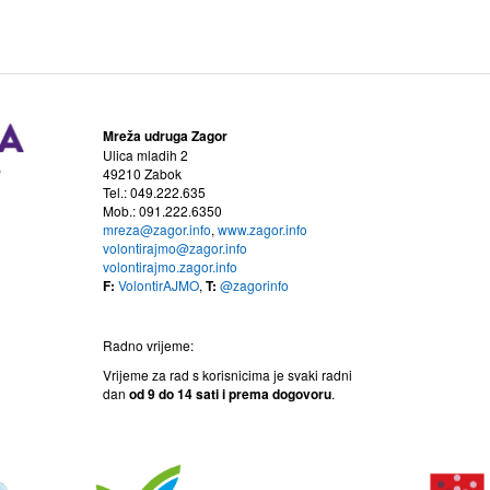
Mreža udruga Zagor
Ulica mladih 2
49210 Zabok
Tel.: 049.222.635
Mob.: 091.222.6350
mreza@zagor.info
,
www.zagor.info
volontirajmo@zagor.info
volontirajmo.zagor.info
F:
VolontirAJMO
,
T:
@zagorinfo
Radno vrijeme:
Vrijeme za rad s korisnicima je svaki radni
dan
od 9 do 14
sati i prema dogovoru
.