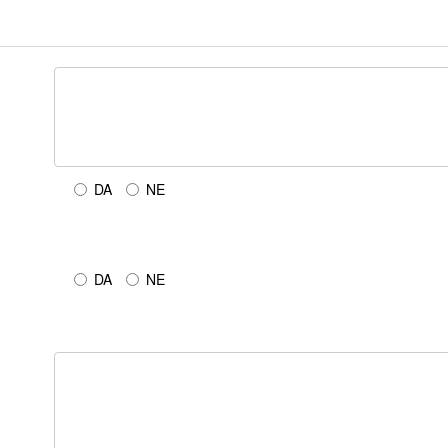
DA
NE
DA
NE