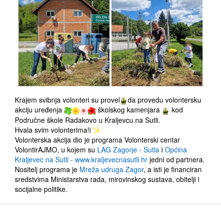
Krajem svibnja volonteri su provel
da provedu volontersku
akciju uređenja
školskog kamenjara
kod
Područne škole Radakovo u Kraljevcu na Sutli.
Hvala svim volonterima!i
Volonterska akcija dio je programa Volonterski centar
VolontirAJMO, u kojem su
LAG Zagorje - Sutla
i
Općina
Kraljevec na Sutli - www.kraljevecnasutli.hr
jedni od partnera.
Nositelj programa je
Mreža udruga Zagor
, a isti je financiran
sredstvima Ministarstva rada, mirovinskog sustava, obitelji i
socijalne politike.