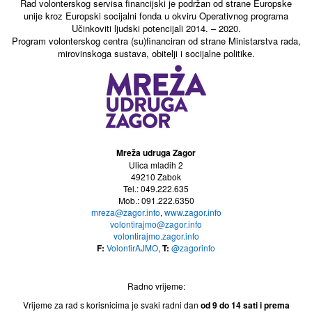
Rad volonterskog servisa financijski je podržan od strane Europske
unije kroz Europski socijalni fonda u okviru Operativnog programa
Učinkoviti ljudski potencijali 2014. – 2020.
Program volonterskog centra (su)financiran od strane Ministarstva rada,
mirovinskoga sustava, obitelji i socijalne politike.
Mreža udruga Zagor
Ulica mladih 2
49210 Zabok
Tel.: 049.222.635
Mob.: 091.222.6350
mreza@zagor.info
,
www.zagor.info
volontirajmo@zagor.info
volontirajmo.zagor.info
F:
VolontirAJMO
,
T:
@zagorinfo
Radno vrijeme:
Vrijeme za rad s korisnicima je svaki radni dan
od 9 do 14
sati i prema