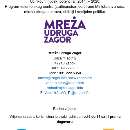
Učinkoviti ljudski potencijali 2014. – 2020.
Program volonterskog centra (su)financiran od strane Ministarstva rada,
mirovinskoga sustava, obitelji i socijalne politike.
Mreža udruga Zagor
Ulica mladih 2
49210 Zabok
Tel.: 049.222.635
Mob.: 091.222.6350
mreza@zagor.info
,
www.zagor.info
volontirajmo@zagor.info
volontirajmo.zagor.info
F:
VolontirAJMO
,
T:
@zagorinfo
Radno vrijeme:
Vrijeme za rad s korisnicima je svaki radni dan
od 9 do 14
sati i prema
dogovoru
.