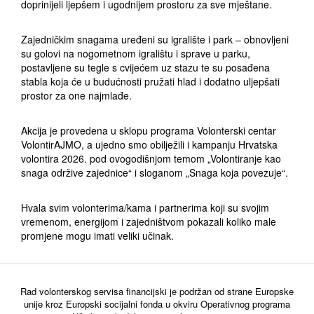
doprinijeli ljepšem i ugodnijem prostoru za sve mještane.
Zajedničkim snagama uređeni su igralište i park – obnovljeni
su golovi na nogometnom igralištu i sprave u parku,
postavljene su tegle s cvijećem uz stazu te su posađena
stabla koja će u budućnosti pružati hlad i dodatno uljepšati
prostor za one najmlađe.
Akcija je provedena u sklopu programa Volonterski centar
VolontirAJMO, a ujedno smo obilježili i kampanju Hrvatska
volontira 2026. pod ovogodišnjom temom „Volontiranje kao
snaga održive zajednice“ i sloganom „Snaga koja povezuje“.
Hvala svim volonterima/kama i partnerima koji su svojim
vremenom, energijom i zajedništvom pokazali koliko male
promjene mogu imati veliki učinak.
Rad volonterskog servisa financijski je podržan od strane Europske
unije kroz Europski socijalni fonda u okviru Operativnog programa